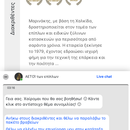
Διακριθέντες
Μαρινάκης, με βάση τη Χαλκίδα,
δραστηριοποιείται στον τομέα των
επίπλων και ειδικών ξύλινων
κατασκευών για περισσότερα από
σαράντα χρόνια. Η εταιρεία ξεκίνησε
το 1979, έχοντας εδραιώσει ισχυρή
φήμη για την τεχνική της επάρκεια και
την ποιότητα ...
10
ΑΕΤΟΊ των επίπλων
Live chat
03:16
Διοργανωτής της
Κατάταξη
Επικοινωνία
Γεια σας. Χαίρομαι που θα σας βοηθήσω! 🙂 Κάντε
κατάταξης
Διακριθέντες
Επικοινωνία
BEAUTIFUL COMPANY
Λίστα όλων
κλικ στο αντίστοιχο θέμα συνομιλίας! 🙂
Μονοπρόσωπη ΙΚΕ
των
ΤΗΛ. ΕΠΙΚΟΙΝΩΝΙΑΣ:
διακριθέντων
2104128019
Μεθοδολογία
Ανήκω στους διακριθέντες και θέλω να παραλάβω το
email:
Όροι &
πακέτο βραβείων
aetoi@beautifulcompany.co
προϋποθέσεις
Θέλω να ελέγξω την επιχείρηση μου στην κατάταξη
ΠΟΛΙΤΙΚΗ