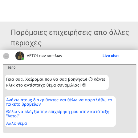
Παρόμοιες επιχειρήσεις απο άλλες
περιοχές
ΑΕΤΟΊ των επίπλων
Live chat
Διοργανωτής της
Κατάταξη
Επικοινωνία
κατάταξης
16:10
Διακριθέντες
Επικοινωνία
BEAUTIFUL COMPANY
Λίστα όλων
Μονοπρόσωπη ΙΚΕ
των
Γεια σας. Χαίρομαι που θα σας βοηθήσω! 🙂 Κάντε
ΤΗΛ. ΕΠΙΚΟΙΝΩΝΙΑΣ:
διακριθέντων
κλικ στο αντίστοιχο θέμα συνομιλίας! 🙂
2104128019
Μεθοδολογία
email:
Όροι &
aetoi@beautifulcompany.co
προϋποθέσεις
Ανήκω στους διακριθέντες και θέλω να παραλάβω το
ΠΟΛΙΤΙΚΗ
πακέτο βραβείων
ΑΠΟΡΡΗΤΟΥ
Θέλω να ελέγξω την επιχείρηση μου στην κατάταξη
"Αετοί"
Άλλο θέμα