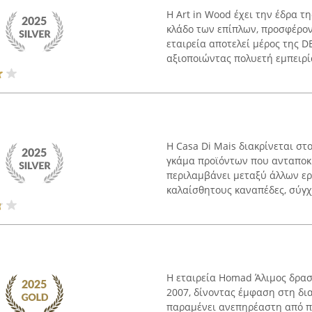
Η Art in Wood έχει την έδρα τ
κλάδο των επίπλων, προσφέρον
εταιρεία αποτελεί μέρος της D
αξιοποιώντας πολυετή εμπειρία
Η Casa Di Mais διακρίνεται σ
γκάμα προϊόντων που ανταποκρ
περιλαμβάνει μεταξύ άλλων ερ
καλαίσθητους καναπέδες, σύγχρ
Η εταιρεία Homad Άλιμος δρασ
2007, δίνοντας έμφαση στη δι
παραμένει ανεπηρέαστη από πα