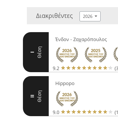
Διακριθέντες
2026
Ένδον - Ζαχαρόπουλος
Θέση
I
9.2
(
Hippopo
Θέση
II
9.0
(