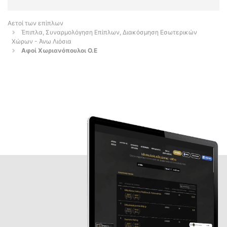
Αετοί των επίπλων
Έπιπλα, Συναρμολόγηση Επίπλων, Διακόσμηση Εσωτερικών
Χώρων - Άνω Λιόσια
Αφοί Χωριανόπουλοι Ο.Ε