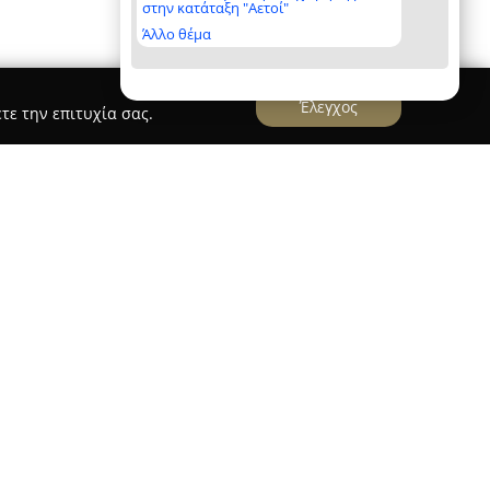
στην κατάταξη "Αετοί"
Άλλο θέμα
Έλεγχος
τε την επιτυχία σας.
λάς
ι διανύσει μια επιτυχημένη πορεία πάνω από
επίπλων, ξεκινώντας τη δραστηριότητά της στις
 Μεγάλη έκθεση βρίσκεται στην περιοχή της
φέρεται ένα ευρύ φάσμα προϊόντων ελληνικής
ται από αντοχή και υψηλή ποιότητα κατασκευής.
λοκληρωμένες λύσεις για τον οικιακό εξοπλισμό με
 σαλόνια, τραπεζαρίες, συνθέσεις, στρώματα,