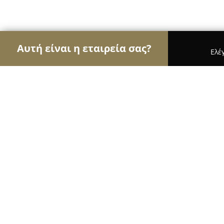
Αυτή είναι η εταιρεία σας?
Ελέ
Αετοί των επίπλων
Έπιπλα, Συναρμολόγηση Επί
Έπιπλα Φελλάς
9.7
(32)
Ηρακλεια, Ηράκλεια