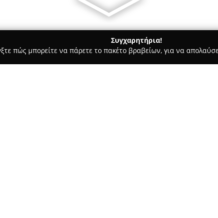
Συγχαρητήρια!
γξτε πώς μπορείτε να πάρετε το πακέτο βραβείων, για να απολαύσε
πλων, Διακόσμηση Εσωτερικών Χώρων - Ηρακλεια
Έπιπλα Φελ
Σχετικά με την εταιρεία:
Η εταιρεία
Έπιπλα Φελλάς
έχε
έξι δεκαετίες στον κλάδο των 
αρχές της δεκαετίας του 1950.
Ηράκλειας Σερρών, όπου προσ
προέλευσης που χαρακτηρίζον
Η εξειδίκευση εστιάζει στις ο
επίπλωση για κρεβατοκάμαρες,