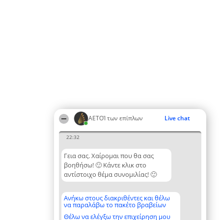
ΑΕΤΟΊ των επίπλων
Live chat
22:32
Γεια σας. Χαίρομαι που θα σας
βοηθήσω! 🙂 Κάντε κλικ στο
αντίστοιχο θέμα συνομιλίας! 🙂
Ανήκω στους διακριθέντες και θέλω
να παραλάβω το πακέτο βραβείων
Θέλω να ελέγξω την επιχείρηση μου