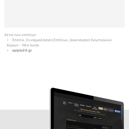
Αετοί των επίπλων
Έπιπλα, Συναρμολόγηση Επίπλων, Διακόσμηση Εσωτερικών
Χώρων - Νέα Ιωνία
epipla24.gr