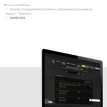
Αετοί των επίπλων
Έπιπλα, Συναρμολόγηση Επίπλων, Διακόσμηση Εσωτερικών
Χώρων - Ηράκλειο
ΕΜΜΕΛΕΙΑ