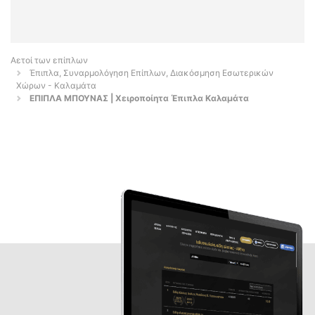
Αετοί των επίπλων
Έπιπλα, Συναρμολόγηση Επίπλων, Διακόσμηση Εσωτερικών
Χώρων - Καλαμάτα
ΕΠΙΠΛΑ ΜΠΟΥΝΑΣ | Χειροποίητα Έπιπλα Καλαμάτα