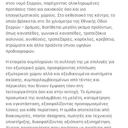
στον νομό Σερρών, παρέχοντας ολοκληρωμένες
προτάσεις τόσο για οικιακούς όσο και για
επαγγελματικούς χώρους. Στο εκθεσιακό της κέντρο, το
οποίο βρίσκεται στο 3ο χιλιόμετρο της Εθνικής Οδού
Σερρών – Δράμας, διατίθεται μεγάλη γκάμα προϊόντων,
όπως καναπέδες, γωνιακοί καναπέδες, τραπεζάκια
σαλονιού, συνθέσεις, τραπεζαρίες, καρέκλες, κρεβάτια,
στρώματα και άλλα προϊόντα ύπνου υψηλών
προδιαγραφών.
Η εταιρεία συμπληρώνει τη συλλογή της με επιλογές για
τον εξωτερικό χώρο, προσφέροντας επίπλωση
εξωτερικού χώρου αλλά και εξειδικευμένα συστήματα
σκίασης, συμπεριλαμβανομένων από τέντες και
πέργκολες που δίνουν έμφαση τόσο στη
λειτουργικότητα όσο και στην αντοχή. Το έμπειρο
προσωπικό της αναλαμβάνει τη μελέτη, καταμέτρηση
και εγκατάσταση, εξασφαλίζοντας προσαρμοσμένες
λύσεις για κάθε περίσταση. Η ομάδα αποτελείται από
διακοσμητές, interior designers, πωλητές και τεχνικούς
υποστήριξης, διασφαλίζοντας αξιόπιστη εξυπηρέτηση.
Δίνεται προτεραιότητα στην ποιότητα με προϊόντα από