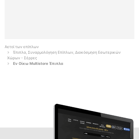
Αετοί των επίπλων
Έπιπλα, Συναρμολόγηση Επίπλων, Διακόσμηση Εσωτερικών
Χώρων - Σέρρες
Εν Οίκω Multistore Έπιπλα