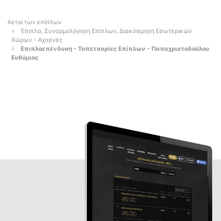
Αετοί των επίπλων
Έπιπλα, Συναρμολόγηση Επίπλων, Διακόσμηση Εσωτερικών
Χώρων - Αχαρνές
Επιπλοεπένδυση - Ταπετσαρίες Επίπλων - Παπαχριστοδούλου
Ευθύμιος