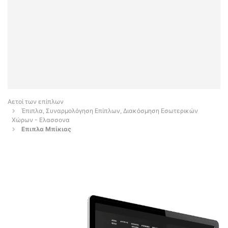
Αετοί των επίπλων
Έπιπλα, Συναρμολόγηση Επίπλων, Διακόσμηση Εσωτερικών
Χώρων - Ελασσονα
Επιπλα Μπίκιας