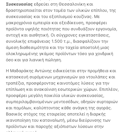
Συσκευασίας
εδρεύει στη Θεσσαλονίκη και
δραστηριοποιείται στον τομέα των υλικών επίπλου, της
συσκευασίας και του εξοπλισμού κουζίνας. Με
μακροχρόνια εμπειρία και εξειδίκευση, προσφέρει
προϊόντα υψηλής ποιότητας που συνδυάζουν εργονομία,
αντοχή και αισθητική. Οι σύγχρονες εγκαταστάσεις,
συνολικής επιφάνειας 1.500 τ.μ., διασφαλίζουν την
άμεση διαθεσιμότητα και την ταχεία αποστολή μιας
ολοκληρωμένης γκάμας προϊόντων τόσο για χονδρική
όσο και για λιανική πώληση.
Η Μαδαράκης Αντώνης ειδικεύεται στην προμήθεια και
κατασκευή συρόμενων μηχανισμών για ντουλάπες και
τραπέζια, προσφέροντας καινοτόμες λύσεις για την
επίπλωση και ανακαίνιση εσωτερικών χώρων. Επιπλέον,
προσφέρει μεγάλη ποικιλία υλικών συσκευασίας,
συμπεριλαμβανομένων μεντεσέδων, οδηγών συρταριών
και πομόλων, καλύπτοντας κάθε ανάγκη της αγοράς.
Βασικός στόχος της εταιρείας αποτελεί η διαρκής
ικανοποίηση του καταναλωτή, μέσω διεύρυνσης των
προϊόντων και παροχής αξιόπιστων λύσεων στην