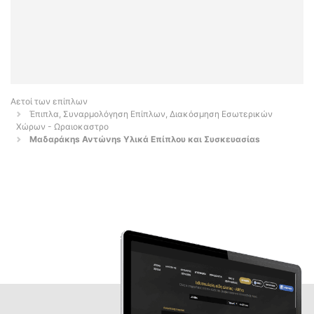
Αετοί των επίπλων
Έπιπλα, Συναρμολόγηση Επίπλων, Διακόσμηση Εσωτερικών
Χώρων - Ωραιοκαστρο
Μαδαράκηs Αντώνηs Υλικά Επίπλου και Συσκευασίαs