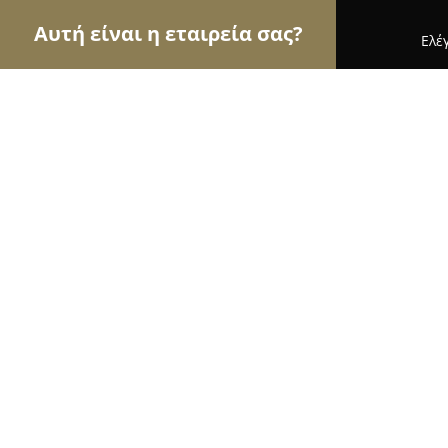
Αυτή είναι η εταιρεία σας?
Ελέ
Αετοί των επίπλων
Έπιπλα, Συναρμολόγηση Επί
Entexno by Karpathiotakis
8.7
(9)
Ηρακλειο, Leoforos Knossou 199
Εμφάνιση αριθμού τηλεφώνου