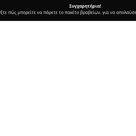
Συγχαρητήρια!
γξτε πώς μπορείτε να πάρετε το πακέτο βραβείων, για να απολαύσε
πλων, Διακόσμηση Εσωτερικών Χώρων - Ηρακλειο
Entexno by K
Σχετικά με την εταιρεία:
Η
Entexno by Karpathiotakis
δ
στον τομέα των επίπλων στο Η
προϊόντων που καλύπτει κάθε 
χώρο της εταιρείας, προσφέρον
τραπεζαρίες, καθιστικά, αλλά 
σχεδιασμένες με έμφαση τόσο 
Η εταιρεία διακρίνεται για τη
προσεκτικά τα υλικά κατασκευ
εξειδικευμένες υπηρεσίες μελ