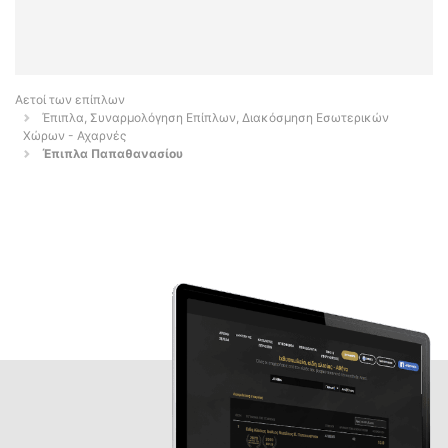
Αετοί των επίπλων
Έπιπλα, Συναρμολόγηση Επίπλων, Διακόσμηση Εσωτερικών
Χώρων - Αχαρνές
Έπιπλα Παπαθανασίου