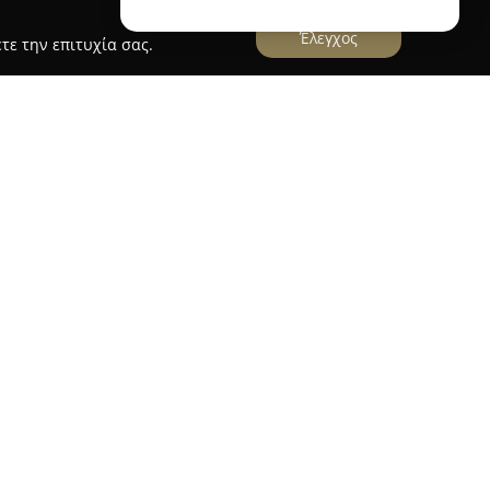
Έλεγχος
τε την επιτυχία σας.
 ΑΕ
ην Κόρινθο, δραστηριοποιείται δυναμικά στον
κουζίνας. Διαθέτει μια σύγχρονη βιομηχανική
00 τετραγωνικά μέτρα, εστιάζοντας στη
προϊόντων για κουζίνες και ντουλάπες. Η
 λύσεις, συμπεριλαμβάνοντας πόρτες κουζίνας,
ιάφορες επιφάνειες που ανταποκρίνονται σε
ν ευρεία συλλογή υλικών, όπως HPL, Compact HPL
 που διασφαλίζουν τόσο την ανθεκτικότητα όσο