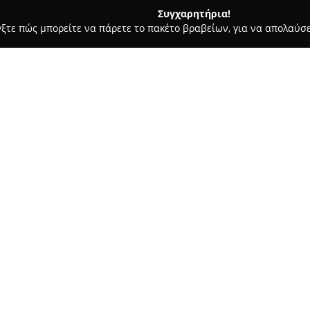
Συγχαρητήρια!
γξτε πώς μπορείτε να πάρετε το πακέτο βραβείων, για να απολαύσε
πλων, Διακόσμηση Εσωτερικών Χώρων - Κορινθοσ
ΠΡΑΞΙΤΕΛΗΣ
Σχετικά με την εταιρεία:
Η
ΠΡΑΞΙΤΕΛΗΣ ΑΕ
, με έδρα στ
τομέα της παραγωγής επίπλων 
μονάδα που εκτείνεται σε 30.0
δημιουργία ποιοτικών ξύλινων 
επιχείρηση προσφέρει πλήρεις
πάγκους, πλάτες πάγκων και δ
ποικίλες ανάγκες.
Η εταιρεία διακρίνεται για τη
καθώς και ημιμασίφ πορτάκια,