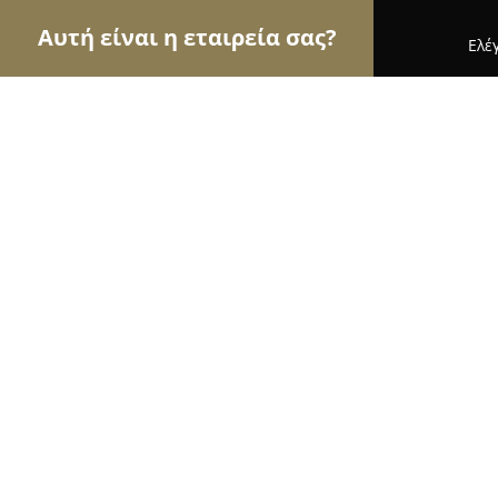
Αυτή είναι η εταιρεία σας?
Ελέ
Αετοί των επίπλων
Έπιπλα, Συναρμολόγηση Επί
ΠΡΑΞΙΤΕΛΗΣ ΑΕ
9.7
(37)
Κορινθοσ, ΠΕΡΙΟΧΗ ΜΠΑΘΑΡΙΣΤΡΑ
Εμφάνιση αριθμού τηλεφώνου