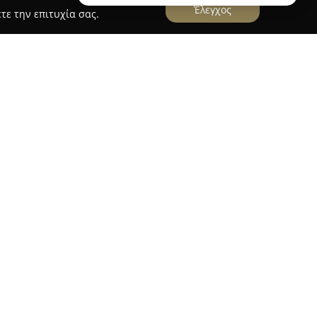
Έλεγχος
τε την επιτυχία σας.
τζώρος
ος
, με έδρα στη Β' Παραλιακή της Καρύστου,
ων στον τομέα των επίπλων. Έχοντας
νεται ως πρότυπο για ποιοτική οικιακή
λοσοφία της στηρίζεται στη δημιουργία
ρων, με προϊόντα που χαρακτηρίζονται από
αισθητικής και μεγάλης ανθεκτικότητας.
ριλαμβάνει επιλογές επίπλων εσωτερικού και
ων να ανταποκρίνονται στις σύγχρονες τάσεις
ποικιλία εκτείνεται από κλασικά ως μοντέρνα
αράλληλα, παρέχονται υπηρεσίες όπως η