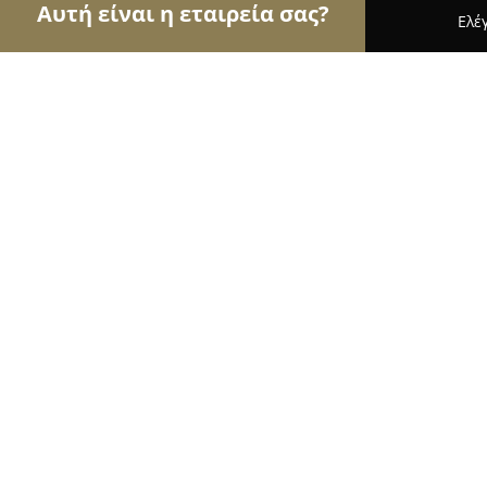
Αυτή είναι η εταιρεία σας?
Ελέ
Αετοί των επίπλων
Έπιπλα, Συναρμολόγηση Επί
Έπιπλο Ματζώρος
9.5
(28)
Καρυστοσ, Β' Παραλιακός
Εμφάνιση αριθμού τηλεφώνου