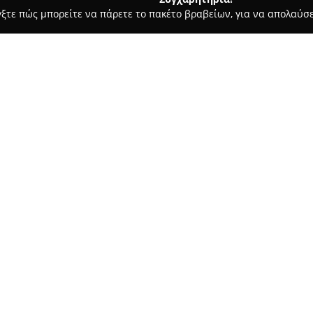
γξτε πώς μπορείτε να πάρετε το πακέτο βραβείων, για να απολαύσε
πλων, Διακόσμηση Εσωτερικών Χώρων - Καρυστοσ
Έπιπλο Μα
Σχετικά με την εταιρεία:
Η επιχείρηση
Έπιπλο Ματζώρ
ειδικεύεται στην παροχή λύσε
μακρόχρονη παρουσία, καθιερώ
διακόσμηση στην Εύβοια. Η φι
φιλόξενων και καλαίσθητων χώ
συνδυασμό λειτουργικότητας, 
Η συλλογή της επιχείρησης πε
εξωτερικού χώρου, σχεδιασμέν
και τις ανάγκες της αγοράς. Η 
σχέδια για όλα τα δωμάτια. Π