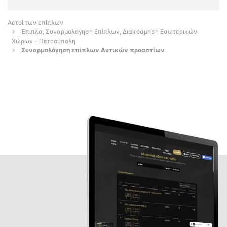
Αετοί των επίπλων
Έπιπλα, Συναρμολόγηση Επίπλων, Διακόσμηση Εσωτερικών
Χώρων - Πετρούπολη
Συναρμολόγηση επίπλων Δυτικών προαστίων