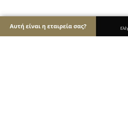
Αυτή είναι η εταιρεία σας?
Ελέ
Αετοί των επίπλων
Έπιπλα, Συναρμολόγηση Επί
Χιωτης επιπλο
8.8
(11)
Δάφνη, Ίμβρου 22