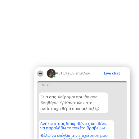
ΑΕΤΟΊ των επίπλων
Live chat
08:25
Γεια σας. Χαίρομαι που θα σας
βοηθήσω! 🙂 Κάντε κλικ στο
αντίστοιχο θέμα συνομιλίας! 🙂
Ανήκω στους διακριθέντες και θέλω
να παραλάβω το πακέτο βραβείων
Θέλω να ελέγξω την επιχείρηση μου