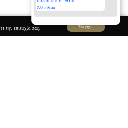
στην κατάταξη "Αετοί"
Άλλο θέμα
Έλεγχος
τε την επιτυχία σας.
ε πολυετή δραστηριότητα στον τομέα των
ένες λύσεις επίπλωσης για οικιακούς χώρους.
, στην οδό Ίμβρου 22, αναλαμβάνει τόσο την
 επίπλων υψηλής ποιότητας, δίνοντας έμφαση
σαρμοστικότητα.
αμβάνει υπνοδωμάτια με διαφορετικά σχέδια,
 και αισθητική, καθώς και τραπεζαρίες που