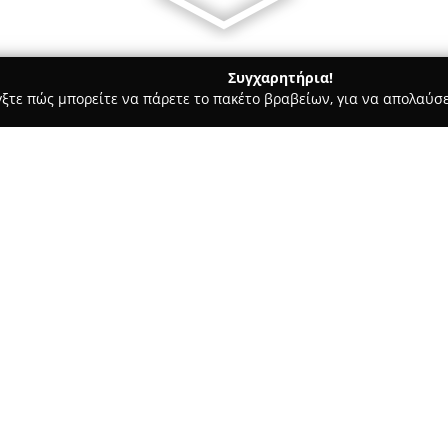
Συγχαρητήρια!
γξτε πώς μπορείτε να πάρετε το πακέτο βραβείων, για να απολαύσε
πλων, Διακόσμηση Εσωτερικών Χώρων - Δάφνη
Χιωτης επιπλο
Σχετικά με την εταιρεία:
Η εταιρεία
Χιώτης Έπιπλο
, μ
επίπλων, προσφέρει ολοκληρωμ
Με εστίαση στη Δάφνη Αττικής
κατασκευή όσο και τη διάθεση
στη λεπτομέρεια και στην προ
Το εύρος των προϊόντων περιλ
σαλόνια που συνδυάζουν άνεση