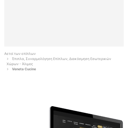
Αετοί των επίπλων
Έπιπλα, Συναρμολόγηση Επίπλων, Διακόσμηση Εσωτερικών
Χώρων - Άλιμος
Veneta Cucine