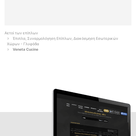
Αετοί των επίπλων
Έπιπλα, Συναρμολόγηση Επίπλων, Διακόσμηση Εσωτερικών
Χώρων - Γλυφάδα
Veneta Cucine