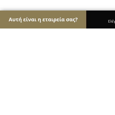
Αυτή είναι η εταιρεία σας?
Ελέ
Αετοί των επίπλων
Έπιπλα, Συναρμολόγηση Επί
VERFO ΕΠΙΠΛΟ Α.Ε.
9.4
(99)
Ωραιοκαστρο, Makrygianni (Extension)(Anothen P
Εμφάνιση αριθμού τηλεφώνου