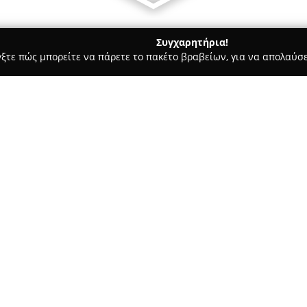
Συγχαρητήρια!
γξτε πώς μπορείτε να πάρετε το πακέτο βραβείων, για να απολαύσε
πλων, Διακόσμηση Εσωτερικών Χώρων - Ωραιοκαστρο
VERFO Ε
Σχετικά με την εταιρεία:
Η
VERFO ΕΠΙΠΛΟ Α.Ε.
, με παρ
καθιερωθεί ως σημείο αναφορά
λειτουργικότητας. Η εταιρεία 
και φημίζεται για τα προϊόντα
αντοχή τους. Η πολυετής εμπε
σύγχρονων μεθόδων παραγωγής
erifereiakou
στόχο την κατασκευή επίπλων 
σύγχρονου τρόπου ζωής.