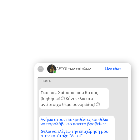
ΑΕΤΟΊ των επίπλων
Live chat
13:14
Γεια σας. Χαίρομαι που θα σας
βοηθήσω! 🙂 Κάντε κλικ στο
αντίστοιχο θέμα συνομιλίας! 🙂
Ανήκω στους διακριθέντες και θέλω
να παραλάβω το πακέτο βραβείων
Θέλω να ελέγξω την επιχείρηση μου
στην κατάταξη "Αετοί"