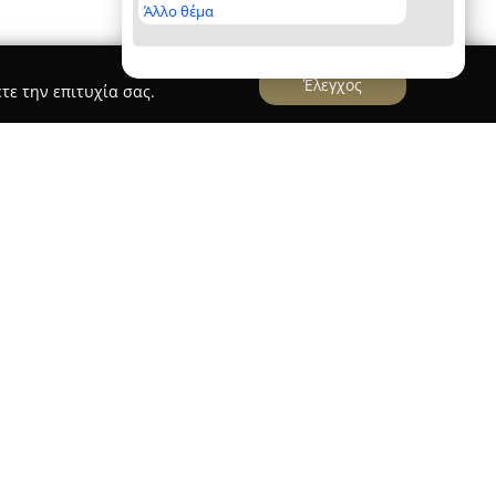
Άλλο θέμα
Έλεγχος
τε την επιτυχία σας.
ΠΙΠΛΟ Α.Ε.
ουσία στον χώρο της επίπλου από το 1956, έχει
ς για λύσεις υψηλής ποιότητας και
έχει την έδρα της στο Ωραιόκαστρο Θεσσαλονίκης
 της που διακρίνονται για την αισθητική και την
ιρία της έχει συμβάλει στην υιοθέτηση
 και στην αξιοποίηση ποιοτικών υλικών, με
που ανταποκρίνονται στις απαιτήσεις του