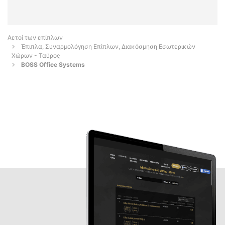
Αετοί των επίπλων
Έπιπλα, Συναρμολόγηση Επίπλων, Διακόσμηση Εσωτερικών
Χώρων - Ταύρος
BOSS Office Systems