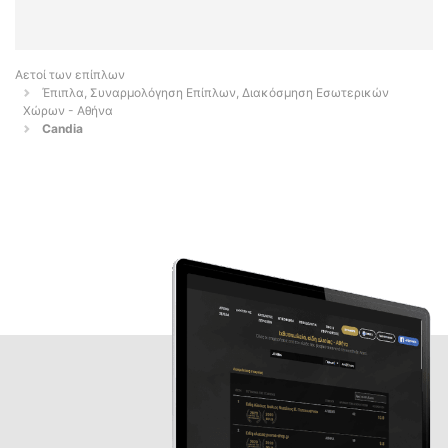
Αετοί των επίπλων
Έπιπλα, Συναρμολόγηση Επίπλων, Διακόσμηση Εσωτερικών
Χώρων - Αθήνα
Candia