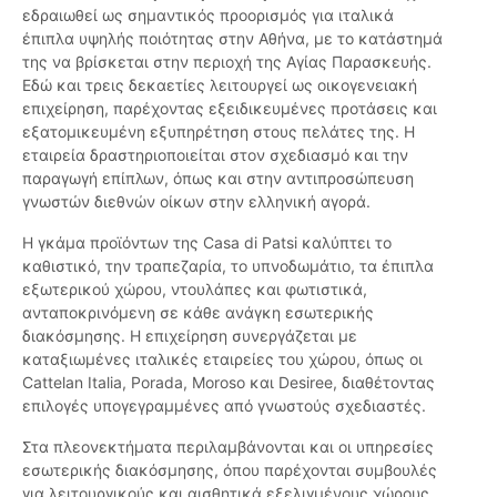
εδραιωθεί ως σημαντικός προορισμός για ιταλικά
έπιπλα υψηλής ποιότητας στην Αθήνα, με το κατάστημά
της να βρίσκεται στην περιοχή της Αγίας Παρασκευής.
Εδώ και τρεις δεκαετίες λειτουργεί ως οικογενειακή
επιχείρηση, παρέχοντας εξειδικευμένες προτάσεις και
εξατομικευμένη εξυπηρέτηση στους πελάτες της. Η
εταιρεία δραστηριοποιείται στον σχεδιασμό και την
παραγωγή επίπλων, όπως και στην αντιπροσώπευση
γνωστών διεθνών οίκων στην ελληνική αγορά.
Η γκάμα προϊόντων της Casa di Patsi καλύπτει το
καθιστικό, την τραπεζαρία, το υπνοδωμάτιο, τα έπιπλα
εξωτερικού χώρου, ντουλάπες και φωτιστικά,
ανταποκρινόμενη σε κάθε ανάγκη εσωτερικής
διακόσμησης. Η επιχείρηση συνεργάζεται με
καταξιωμένες ιταλικές εταιρείες του χώρου, όπως οι
Cattelan Italia, Porada, Moroso και Desiree, διαθέτοντας
επιλογές υπογεγραμμένες από γνωστούς σχεδιαστές.
Στα πλεονεκτήματα περιλαμβάνονται και οι υπηρεσίες
εσωτερικής διακόσμησης, όπου παρέχονται συμβουλές
για λειτουργικούς και αισθητικά εξελιγμένους χώρους,