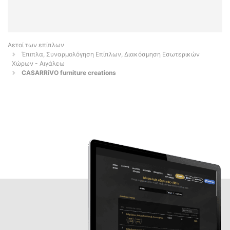
Αετοί των επίπλων
Έπιπλα, Συναρμολόγηση Επίπλων, Διακόσμηση Εσωτερικών
Χώρων - Αιγάλεω
CASARRiVO furniture creations