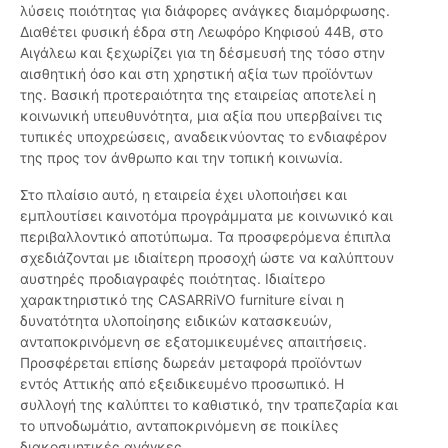
λύσεις ποιότητας για διάφορες ανάγκες διαμόρφωσης.
Διαθέτει φυσική έδρα στη Λεωφόρο Κηφισού 44B, στο
Αιγάλεω και ξεχωρίζει για τη δέσμευσή της τόσο στην
αισθητική όσο και στη χρηστική αξία των προϊόντων
της. Βασική προτεραιότητα της εταιρείας αποτελεί η
κοινωνική υπευθυνότητα, μια αξία που υπερβαίνει τις
τυπικές υποχρεώσεις, αναδεικνύοντας το ενδιαφέρον
της προς τον άνθρωπο και την τοπική κοινωνία.
Στο πλαίσιο αυτό, η εταιρεία έχει υλοποιήσει και
εμπλουτίσει καινοτόμα προγράμματα με κοινωνικό και
περιβαλλοντικό αποτύπωμα. Τα προσφερόμενα έπιπλα
σχεδιάζονται με ιδιαίτερη προσοχή ώστε να καλύπτουν
αυστηρές προδιαγραφές ποιότητας. Ιδιαίτερο
χαρακτηριστικό της CASARRiVO furniture είναι η
δυνατότητα υλοποίησης ειδικών κατασκευών,
ανταποκρινόμενη σε εξατομικευμένες απαιτήσεις.
Προσφέρεται επίσης δωρεάν μεταφορά προϊόντων
εντός Αττικής από εξειδικευμένο προσωπικό. Η
συλλογή της καλύπτει το καθιστικό, την τραπεζαρία και
το υπνοδωμάτιο, ανταποκρινόμενη σε ποικίλες
διακοσμητικές ανάγκες.