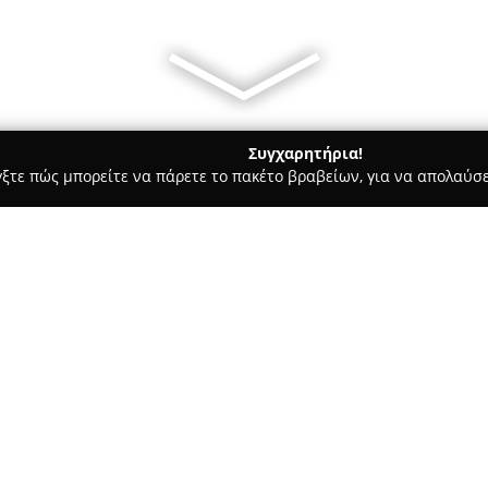
Συγχαρητήρια!
γξτε πώς μπορείτε να πάρετε το πακέτο βραβείων, για να απολαύσε
πλων, Διακόσμηση Εσωτερικών Χώρων - Καλαμάτα
Commodo
Σχετικά με την εταιρεία:
Η
Commodo
δραστηριοποιείτα
εγκατάσταση να βρίσκεται στ
2017, η εταιρεία έχει εδραιώσ
ποιοτικών και πρακτικών λύσεω