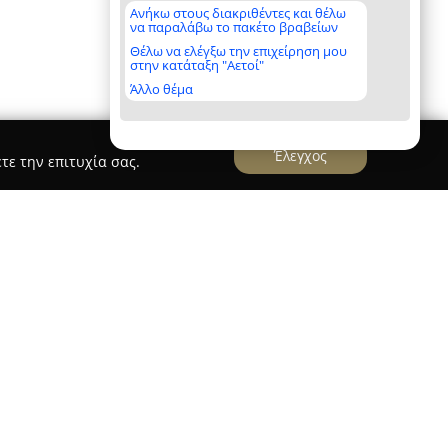
Ανήκω στους διακριθέντες και θέλω
να παραλάβω το πακέτο βραβείων
Θέλω να ελέγξω την επιχείρηση μου
στην κατάταξη "Αετοί"
Άλλο θέμα
Έλεγχος
τε την επιτυχία σας.
ι στον τομέα των επίπλων, με την κεντρική της
ο Ασπρόχωμα Μεσσηνίας. Λειτουργώντας από το
ει τη θέση της παρέχοντας μια πλούσια συλλογή
ν για οικιακούς αλλά και επαγγελματικούς