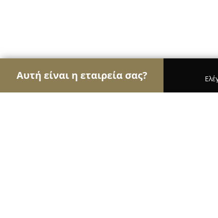
Αυτή είναι η εταιρεία σας?
Ελέ
Αετοί των επίπλων
Έπιπλα, Συναρμολόγηση Επί
Commodo
9.4
(257)