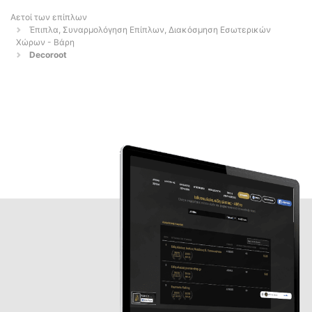
Αετοί των επίπλων
Έπιπλα, Συναρμολόγηση Επίπλων, Διακόσμηση Εσωτερικών
Χώρων - Βάρη
Decoroot