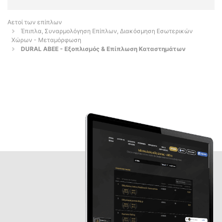
Αετοί των επίπλων
Έπιπλα, Συναρμολόγηση Επίπλων, Διακόσμηση Εσωτερικών
Χώρων - Μεταμόρφωση
DURAL ΑΒΕΕ - Εξοπλισμός & Επίπλωση Καταστημάτων