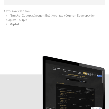
Αετοί των επίπλων
Έπιπλα, Συναρμολόγηση Επίπλων, Διακόσμηση Εσωτερικών
Χώρων - Αθήνα
Gipfel