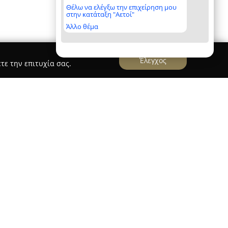
Θέλω να ελέγξω την επιχείρηση μου
στην κατάταξη "Αετοί"
Άλλο θέμα
Έλεγχος
τε την επιτυχία σας.
 Ταπετσαρίες Επίπλων & Επισκευές Επίπλων
ρη Βελουχιώτη 44 στην Ελευσίνα,
ή ταπετσαριών και στην επισκευή επίπλων. Η
τεχνογνωσία και το μεράκι στη φροντίδα επίπλων,
ρμένων καθισμάτων γραφείου. Οι υπηρεσίες της
ης, επισκευή αμορτισέρ, πλάτης, έδρας, φορέων,
ιασφαλίζοντας την πλήρη αποκατάσταση της