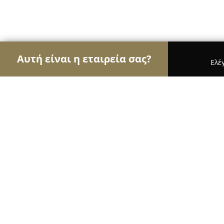
Αυτή είναι η εταιρεία σας?
Ελέ
Αετοί των επίπλων
Έπιπλα, Συναρμολόγηση Επί
GNK Service Ταπετσαρίες Επίπλων
8.5
(6)
Ελευσίνα, Άρη Βελουχιώτη 44