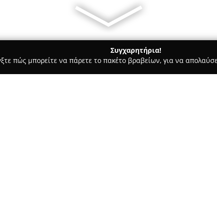
Συγχαρητήρια!
γξτε πώς μπορείτε να πάρετε το πακέτο βραβείων, για να απολαύσε
πλων, Διακόσμηση Εσωτερικών Χώρων - Ελευσίνα
GNK Service
 & Επισκευές Επίπλων
Σχετικά με την εταιρεία:
Η
GNK Service
, με έδρα την Ά
δραστηριοποιείται στην παροχ
εταιρεία διακρίνεται για την 
ειδικότερα στην επισκευή φθα
περιλαμβάνουν την αλλαγή βάσ
μπράτσων αλλά και τροχών, δ