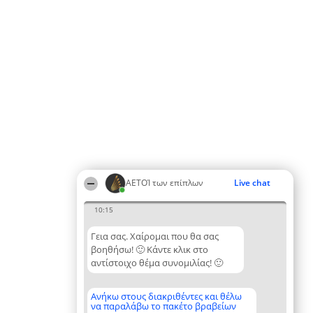
ΑΕΤΟΊ των επίπλων
Live chat
10:15
Γεια σας. Χαίρομαι που θα σας
βοηθήσω! 🙂 Κάντε κλικ στο
αντίστοιχο θέμα συνομιλίας! 🙂
Ανήκω στους διακριθέντες και θέλω
να παραλάβω το πακέτο βραβείων