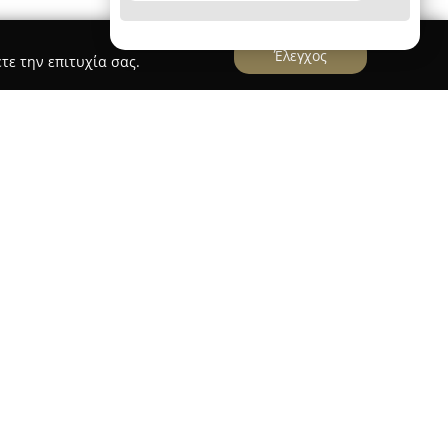
Έλεγχος
τε την επιτυχία σας.
ROM Κορυδαλλός
γώς ελληνική εταιρεία με πολυετή παρουσία
η το 1964. Με περισσότερες από έξι δεκαετίες
μαντική θέση στην παραγωγή στρωμάτων,
για όλες τις ηλικιακές ομάδες. Η εταιρεία δίνει
και την ευζωία, προσφέροντας εργονομικά
ψη το περιβάλλον κατά τη διαδικασία
α τη συμμόρφωσή της με τις διεθνείς