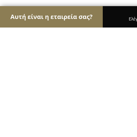
Αυτή είναι η εταιρεία σας?
Ελέ
Αετοί των επίπλων
Έπιπλα, Συναρμολόγηση Επί
GRECO STROM Κορυδαλλός
9.8
(134)
Κορυδαλλός, Γρ. Λαμπράκη 178
Εμφάνιση αριθμού τηλεφώνου