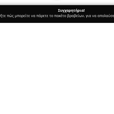
Συγχαρητήρια!
γξτε πώς μπορείτε να πάρετε το πακέτο βραβείων, για να απολαύσε
πλων, Διακόσμηση Εσωτερικών Χώρων - Κορυδαλλός
GRECO ST
Σχετικά με την εταιρεία:
Η
GRECO STROM
είναι μια αμι
στον τομέα του ύπνου, ιδρυμέν
εμπειρίας, έχει αποκτήσει ση
κρεβατιών και προϊόντων ύπνου 
ιδιαίτερη έμφαση στην υγεία 
προϊόντα και λαμβάνοντας υπό
παραγωγής.
Η GRECO STROM διακρίνεται γι