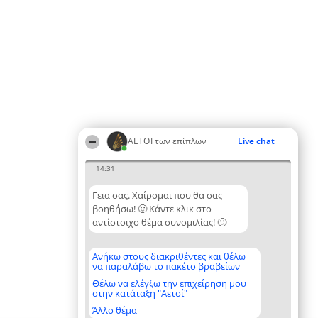
ΑΕΤΟΊ των επίπλων
Live chat
14:31
Γεια σας. Χαίρομαι που θα σας
βοηθήσω! 🙂 Κάντε κλικ στο
αντίστοιχο θέμα συνομιλίας! 🙂
Ανήκω στους διακριθέντες και θέλω
να παραλάβω το πακέτο βραβείων
Θέλω να ελέγξω την επιχείρηση μου
στην κατάταξη "Αετοί"
Άλλο θέμα