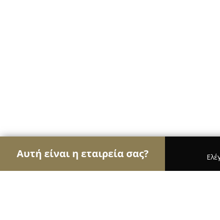
Αυτή είναι η εταιρεία σας?
Ελέ
Αετοί των επίπλων
Έπιπλα, Συναρμολόγηση Επί