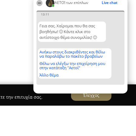
ΑΕΤΟΊ των επίπλων
Live chat
13:11
Γεια σας. Χαίρομαι που θα σας
βοηθήσω! 🙂 Κάντε κλικ στο
αντίστοιχο θέμα συνομιλίας! 🙂
Ανήκω στους διακριθέντες και θέλω
να παραλάβω το πακέτο βραβείων
Θέλω να ελέγξω την επιχείρηση μου
στην κατάταξη "Αετοί"
Άλλο θέμα
Έλεγχος
τε την επιτυχία σας.