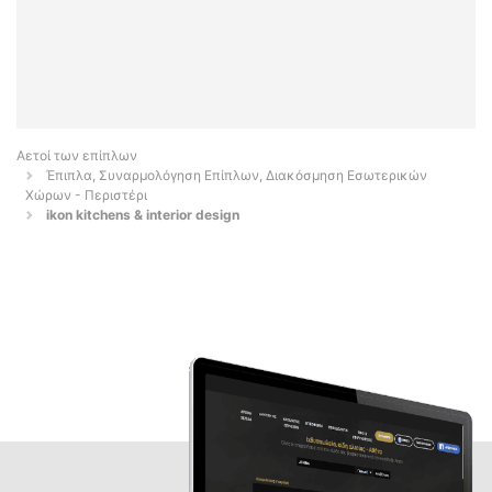
Αετοί των επίπλων
Έπιπλα, Συναρμολόγηση Επίπλων, Διακόσμηση Εσωτερικών
Χώρων - Περιστέρι
ikon kitchens & interior design