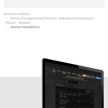
Αετοί των επίπλων
Έπιπλα, Συναρμολόγηση Επίπλων, Διακόσμηση Εσωτερικών
Χώρων - Αχαρνές
Janetos Home&Deco