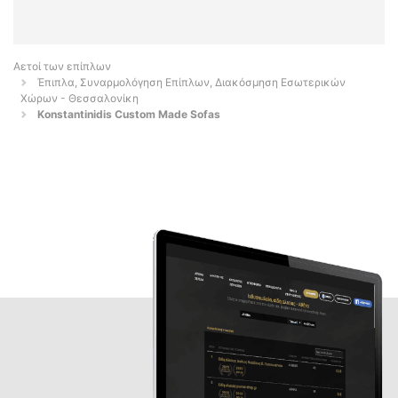
Αετοί των επίπλων
Έπιπλα, Συναρμολόγηση Επίπλων, Διακόσμηση Εσωτερικών
Χώρων - Θεσσαλονίκη
Konstantinidis Custom Made Sofas