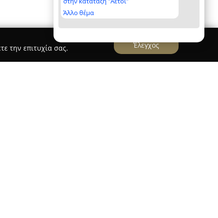
στην κατάταξη "Αετοί"
Άλλο θέμα
Έλεγχος
τε την επιτυχία σας.
Furniture - Barbecue
niture - Barbecue
, που βρίσκεται στην οδό
οτελεί έναν καταξιωμένο φορέα στον τομέα των
σμού για μπάρμπεκιου στην Ελλάδα.
σης, ποιότητας, μοντέρνου σχεδιασμού και
O διαθέτει μια εκλεπτυσμένη σειρά προϊόντων
ταιρείας είναι η αποκλειστική εκπροσώπηση