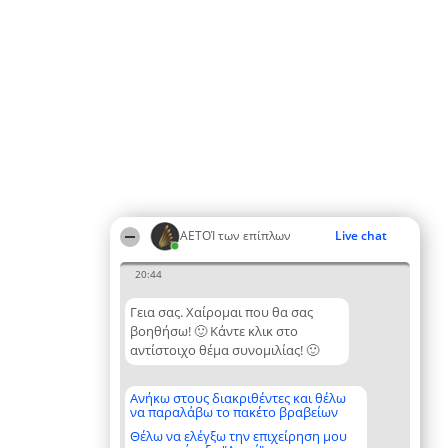
ΑΕΤΟΊ των επίπλων
Live chat
20:44
Γεια σας. Χαίρομαι που θα σας
βοηθήσω! 🙂 Κάντε κλικ στο
αντίστοιχο θέμα συνομιλίας! 🙂
Ανήκω στους διακριθέντες και θέλω
να παραλάβω το πακέτο βραβείων
Θέλω να ελέγξω την επιχείρηση μου