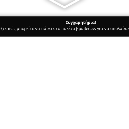
Συγχαρητήρια!
γξτε πώς μπορείτε να πάρετε το πακέτο βραβείων, για να απολαύσε
πλων, Διακόσμηση Εσωτερικών Χώρων - Μαρούσι
KYSO Garden 
Σχετικά με την εταιρεία:
Η επιχείρηση
KYSO Garden Fur
Πεντέλης 25, στο Μαρούσι, απ
επίπλων κήπου και του εξοπλι
Προσηλωμένη στην παροχή άνε
ανθεκτικών κατασκευών, η KYS
για υπαίθριους χώρους.
Ένα βασικό πλεονέκτημα της ε