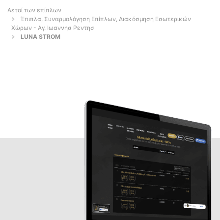
Αετοί των επίπλων
Έπιπλα, Συναρμολόγηση Επίπλων, Διακόσμηση Εσωτερικών
Χώρων - Αγ. Ιωαννησ Ρεντησ
LUNA STROM