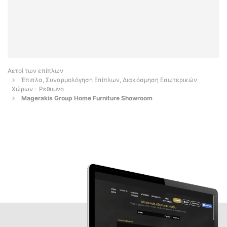
Αετοί των επίπλων
Έπιπλα, Συναρμολόγηση Επίπλων, Διακόσμηση Εσωτερικών
Χώρων - Ρεθυμνο
Magerakis Group Home Furniture Showroom