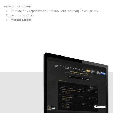
Αετοί των επίπλων
Έπιπλα, Συναρμολόγηση Επίπλων, Διακόσμηση Εσωτερικών
Χώρων - Ηράκλειο
Market Strom