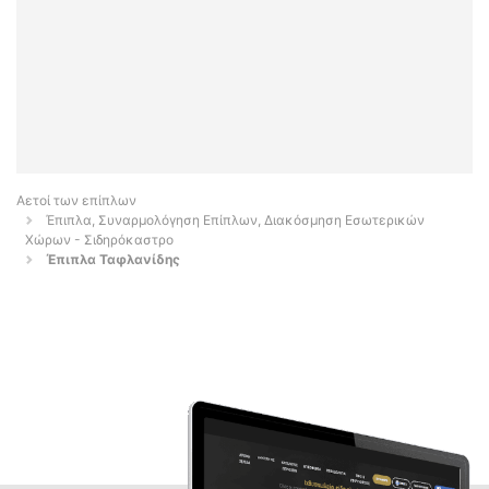
Αετοί των επίπλων
Έπιπλα, Συναρμολόγηση Επίπλων, Διακόσμηση Εσωτερικών
Χώρων - Σιδηρόκαστρο
Έπιπλα Ταφλανίδης