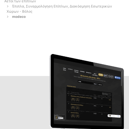
Αετοί των επίπλων
Έπιπλα, Συναρμολόγηση Επίπλων, Διακόσμηση Εσωτερικών
Χώρων - Βόλος
modeco