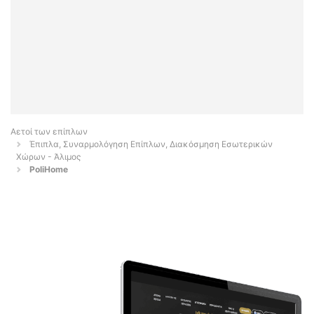
Αετοί των επίπλων
Έπιπλα, Συναρμολόγηση Επίπλων, Διακόσμηση Εσωτερικών
Χώρων - Άλιμος
PoliHome