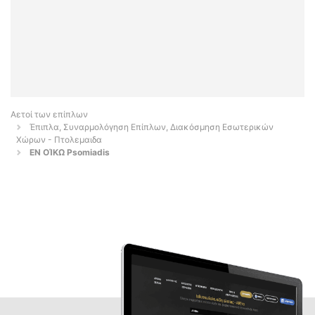
Αετοί των επίπλων
Έπιπλα, Συναρμολόγηση Επίπλων, Διακόσμηση Εσωτερικών
Χώρων - Πτολεμαιδα
ΕΝ ΟΊΚΩ Psomiadis