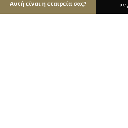
Αυτή είναι η εταιρεία σας?
Ελέ
Αετοί των επίπλων
Έπιπλα, Συναρμολόγηση Επί
Stamoulis Epiplo
9.7
(61)
Ιωάννινα, 6ο ΧΛΜ ΙΩΑΝΝΙΝΩΝ - ΚΟΝΙΤΣΑΣ
Εμφάνιση αριθμού τηλεφώνου