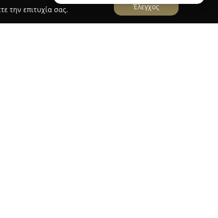
Έλεγχος
τε την επιτυχία σας.
iplo
ζες της στη Ζίτσα Ιωαννίνων από τη δεκαετία του
ος του ιδρυτή Σωτήριου Σταμούλη για την
ατοποίησε το άνοιγμα της πρώτης αίθουσας
τοχή του Αναστάσιου Σταμούλη, εγκαινιάζοντας
χιά. Με τα χρόνια, αναπτύχθηκε περαιτέρω,
ις της σε ιδιόκτητο χώρο στη Βιομηχανική
ι προσθέτοντας επιπλέον εκθεσιακούς χώρους.
τρίτης γενιάς, διεύρυνε τη δραστηριότητά της σε
η Stamoulis Epiplo αναγνωρίζεται για τα
ην αξιοπιστία στην παράδοση, την άμεση