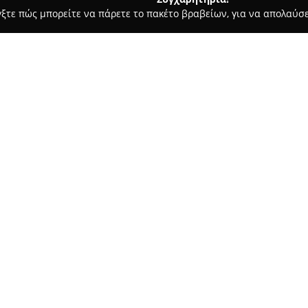
γξτε πώς μπορείτε να πάρετε το πακέτο βραβείων, για να απολαύσε
πλων, Διακόσμηση Εσωτερικών Χώρων - Ιωάννινα
Stamoulis Ep
Σχετικά με την εταιρεία:
Η
Stamoulis Epiplo
έχει τις ρί
1950, προερχόμενη από το πάθ
ξυλοτεχνία. Η εταιρεία πραγμ
επίπλων το 1981, με τη συμμε
μια σταθερά εξελισσόμενη τρο
μεταφέροντας τις εγκαταστάσε
Περιοχή Ιωαννίνων το 1989 κα
Η εταιρεία, με τη στήριξη της 
ολόκληρη την Ελλάδα. Σήμερα, 
προϊόντα υψηλής ποιότητας, τ