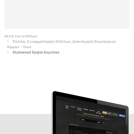
Αετοί των επίπλων
Έπιπλα, Συναρμολόγηση Επίπλων, Διακόσμηση Εσωτερικών
Χώρων - Ίλιον
Stylewood Epipla Koyzinas