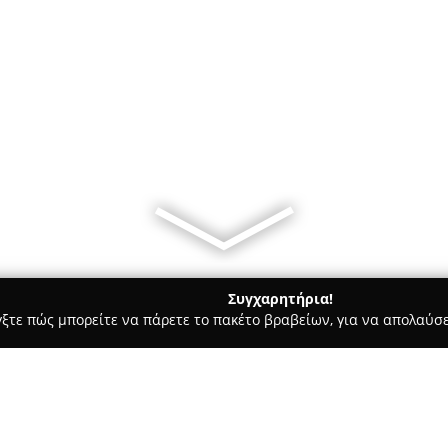
Συγχαρητήρια!
γξτε πώς μπορείτε να πάρετε το πακέτο βραβείων, για να απολαύσε
πλων, Διακόσμηση Εσωτερικών Χώρων - Παλλήνη
Tsoukashom