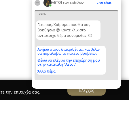
ΑΕΤΟΊ των επίπλων
Live chat
05:47
Γεια σας. Χαίρομαι που θα σας
βοηθήσω! 🙂 Κάντε κλικ στο
αντίστοιχο θέμα συνομιλίας! 🙂
Ανήκω στους διακριθέντες και θέλω
να παραλάβω το πακέτο βραβείων
Θέλω να ελέγξω την επιχείρηση μου
στην κατάταξη "Αετοί"
Άλλο θέμα
Έλεγχος
τε την επιτυχία σας.
e