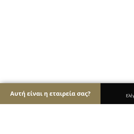
Αυτή είναι η εταιρεία σας?
Ελέ
Αετοί των επίπλων
Έπιπλα, Συναρμολόγηση Επί