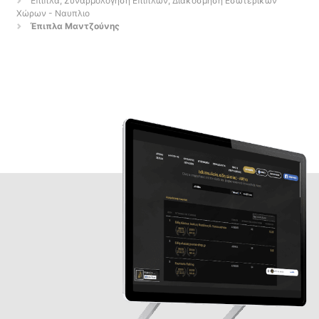
Έπιπλα, Συναρμολόγηση Επίπλων, Διακόσμηση Εσωτερικών
Χώρων - Ναυπλιο
Έπιπλα Μαντζούνης