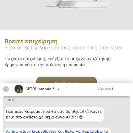
Βρείτε επιχείρηση
Η κατάταξη περιλαμβάνει τους καλύτερους στον κλάδο
Ψάχνετε επιχείρηση; Ελέγξτε τη μηχανή αναζήτησης.
Χρησιμοποιήστε την καλύτερη υπηρεσία
Αναζήτηση
ΑΕΤΟΊ των επίπλων
Live chat
16:20
Γεια σας. Χαίρομαι που θα σας βοηθήσω! 🙂 Κάντε
κλικ στο αντίστοιχο θέμα συνομιλίας! 🙂
Διοργανωτής της
Κατάταξη
Επικοινωνία
Ανήκω στους διακριθέντες και θέλω να παραλάβω το
κατάταξης
Διακριθέντες
Επικοινωνία