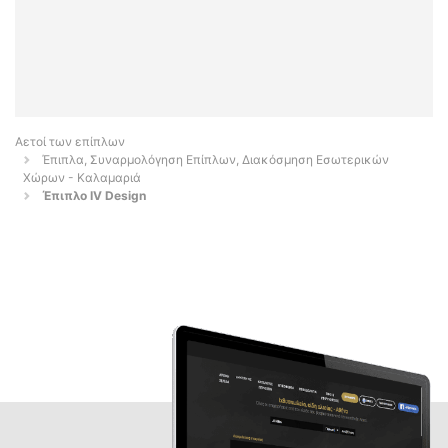
Αετοί των επίπλων
Έπιπλα, Συναρμολόγηση Επίπλων, Διακόσμηση Εσωτερικών
Χώρων - Καλαμαριά
Έπιπλο IV Design