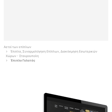
Αετοί των επίπλων
Έπιπλα, Συναρμολόγηση Επίπλων, Διακόσμηση Εσωτερικών
Χώρων - Σταυρουπολη
Έπιπλο Γαλατάς