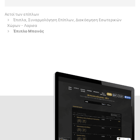
Αετοί των επίπλων
Έπιπλα, Συναρμολόγηση Επίπλων, Διακόσμηση Εσωτερικών
Χώρων - Λαρισα
Έπιπλο Μπανάς